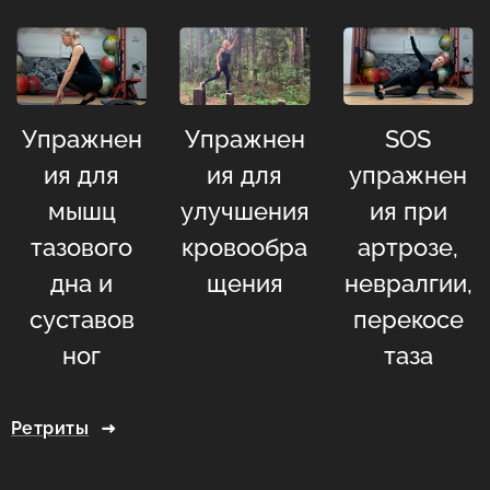
Упражнен
Упражнен
SOS
ия для
ия для
упражнен
мышц
улучшения
ия при
тазового
кровообра
артрозе,
дна и
щения
невралгии,
суставов
перекосе
ног
таза
Ретриты