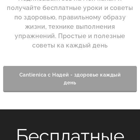
получайте бесплатные уроки и советы
по здоровью, правильному образу
жизни, технике выполнения
упражнений. Простые и полезные
советы ка каждый день
Cantienica с Надей - здоровье каждый
день
Бесплатные