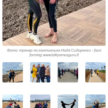
Фото: тренер по кантиенике Надя Сидоренко - face
forming www.laikysenosguru.lt