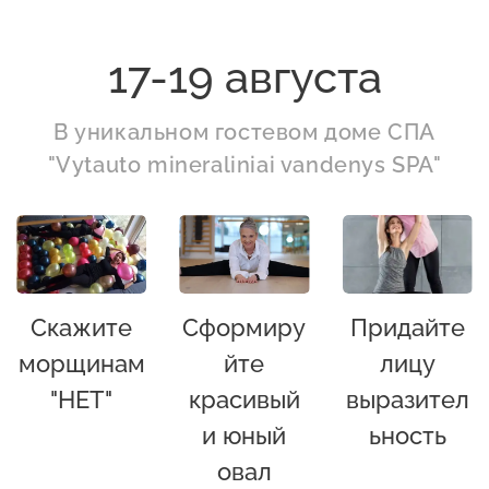
17-19 августа
В уникальном гостевом доме СПА
"Vytauto mineraliniai vandenys SPA"
Скажите
Сформиру
Придайте
морщинам
йте
лицу
"НЕТ"
красивый
выразител
и юный
ьность
овал