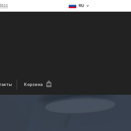
10111
RU
такты
Корзина