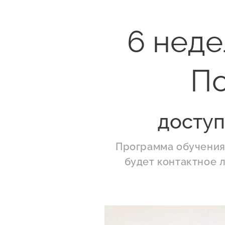
6 нед
По
доступ
Программа обучения 
будет контактное 