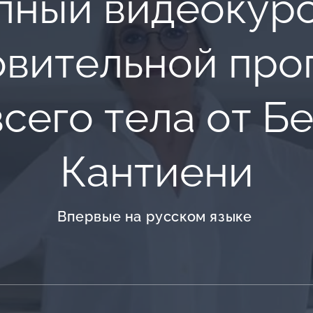
лный видеокурс
овительной про
всего тела от Б
Кантиени
Впервые на русском языке