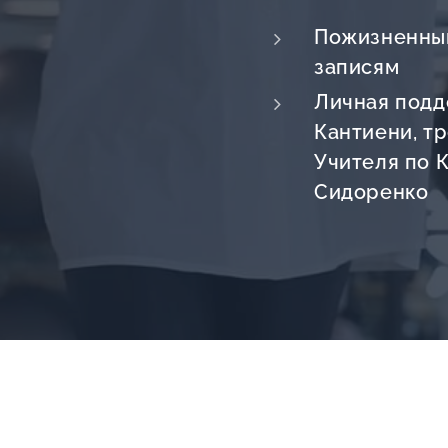
Пожизненны
записям
о
Личная подд
Кантиени, т
Учителя по 
Сидоренко