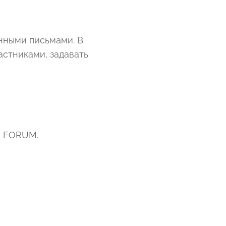
нными письмами. В
астниками, задавать
ии FORUM.