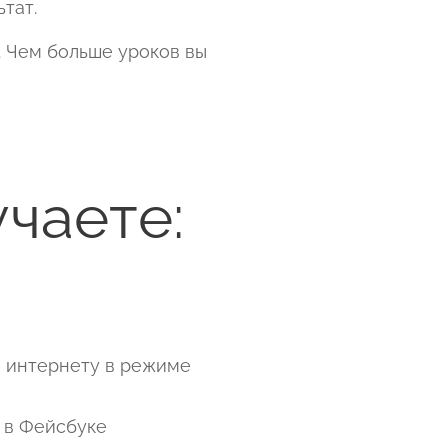
ьтат.
. Чем больше уроков вы
чаете:
о интернету в режиме
у в Фейсбуке