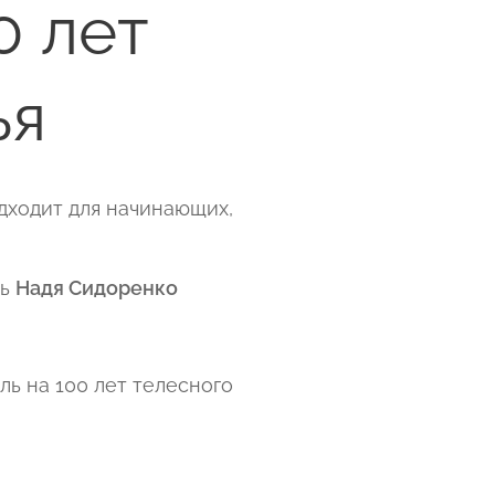
0 лет
ья
дходит для начинающих,
ль
Надя Сидоренко
ль на 100 лет телесного