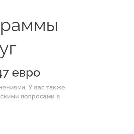
граммы
луг
47 евро
нениями. У вас также
ескими вопросами в