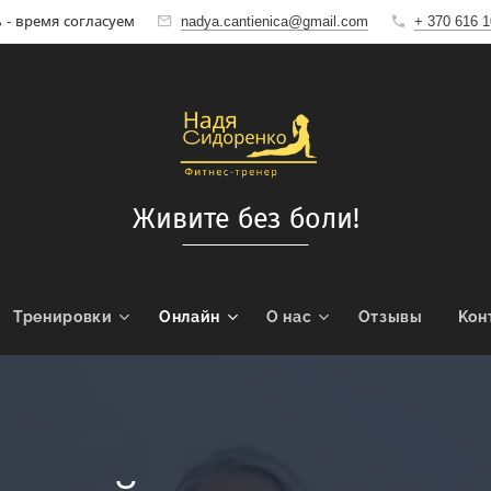
- время согласуем
nadya.cantienica@gmail.com
+ 370 616 
Живите без боли!
Тренировки
Онлайн
О нас
Отзывы
Koн