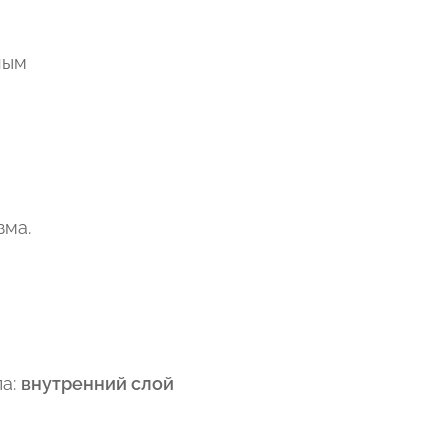
ным
изма.
ла:
внутренний слой