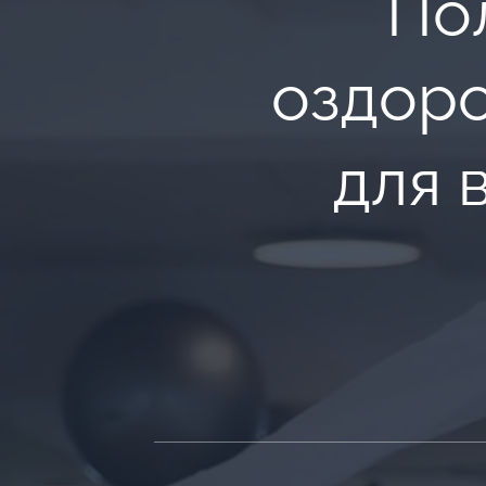
По
оздор
для 