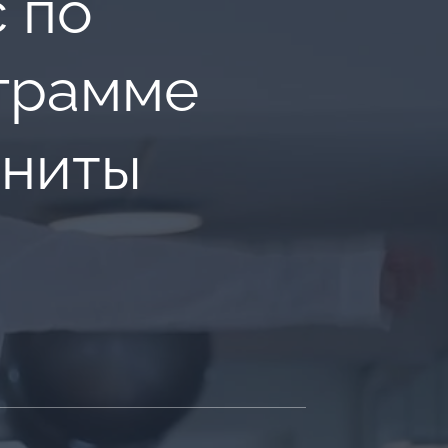
 по
грамме
ениты