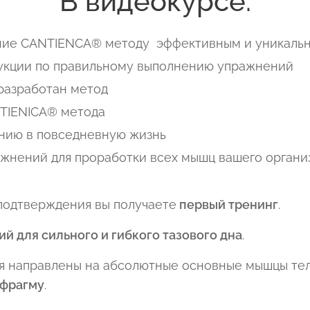
В видеокурсе:
ение CANTIENCA® методу эффективным и уникаль
укции по правильному выполнению упражнений
 разработан метод
TIENICA® метода
нию в повседневную жизнь
ражнений для проработки всех мышц вашего орган
подтверждения вы получаете
первый тренинг
.
й для сильного и гибкого тазового дна
.
я направлены на абсолютные основные мышцы те
афрагму
.