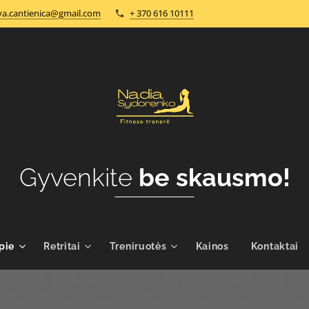
a.cantienica@gmail.com
+ 370 616 10111
Gyvenkite
be skausmo!
pie
Retritai
Treniruotės
Kainos
Kontaktai