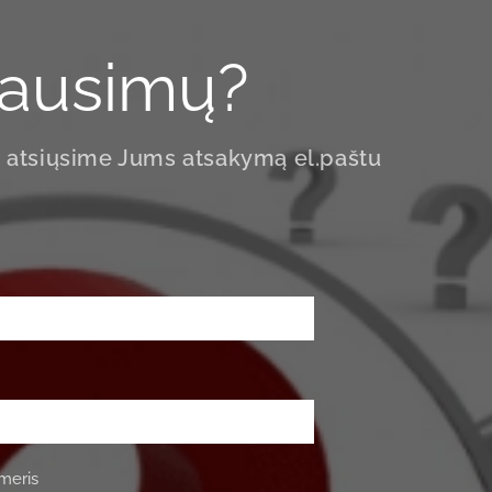
klausimų?
 atsiųsime Jums atsakymą el.paštu
meris