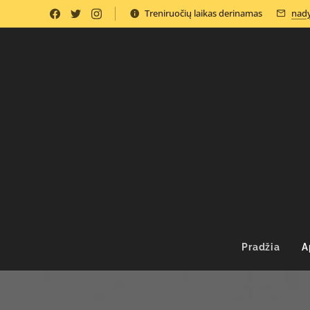
Treniruočių laikas derinamas
nady
Pradžia
A