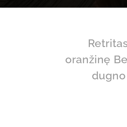
Retrita
oranžinę Be
dugno 