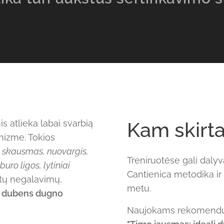
 atlieka labai svarbią
Kam skirta
nizme. Tokios
 skausmas, nuovargis,
Treniruotėse gali dalyva
uro ligos, lytiniai
Cantienica metodika ir t
tų negalavimų,
metu.
o dubens dugno
Naujokams rekomendu