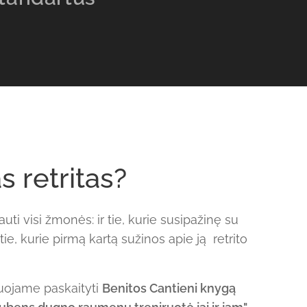
s retritas?
uti visi žmonės: ir tie, kurie susipažinę su
ie, kurie pirmą kartą sužinos apie ją retrito
ojame paskaityti
Benitos Cantieni knygą