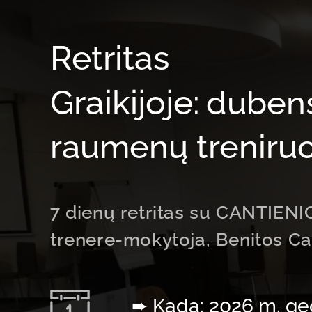
Retritas
Graikijoje:
duben
raumenų treniru
7 dienų retritas su CANTIE
trenere-mokytoja, Benitos Ca
➨ Kada: 2026 m. ge