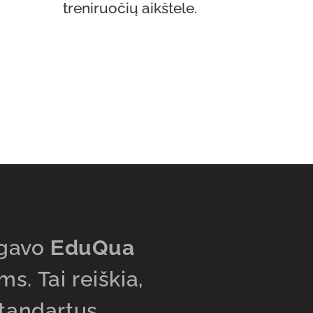
treniruočių aikštele.
gavo
ЕduQua
s. Tai reiškia,
 standartus