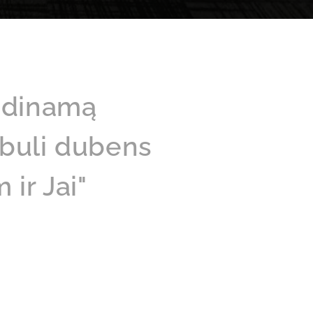
vadinamą
obuli dubens
ir Jai"