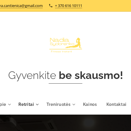
a.cantienica@gmail.com
+ 370 616 10111
Gyvenkite
be skausmo!
pie
Retritai
Treniruotės
Kainos
Kontaktai