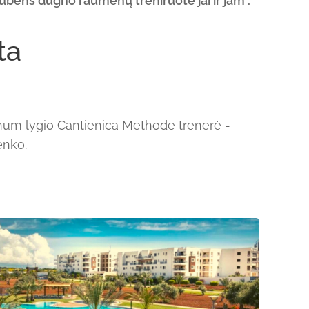
dubens dugno raumenų treniruotė jai ir jam".
ta
tinum lygio Cantienica Methode trenerė -
enko.