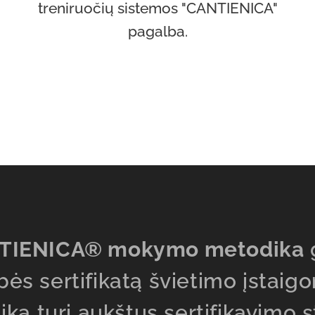
treniruočių sistemos "CANTIENICA"
pagalba.
TIENICA® mokymo metodika
ės sertifikatą švietimo įstaigom
ka turi aukštus sertifikavimo