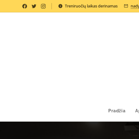
Treniruočių laikas derinamas
nady
Pradžia
A