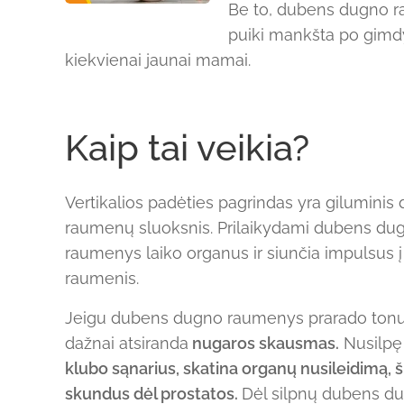
Be to, dubens dugno r
puiki mankšta po gimd
kiekvienai jaunai mamai.
Kaip tai veikia?
Vertikalios padėties pagrindas yra gilumini
raumenų sluoksnis. Prilaikydami dubens dug
raumenys laiko organus ir siunčia impulsus į
raumenis.
Jeigu dubens dugno raumenys prarado tonusą
dažnai atsiranda
nugaros skausmas.
Nusilp
klubo sąnarius, skatina organų nusileidimą, 
skundus dėl prostatos.
Dėl silpnų dubens du