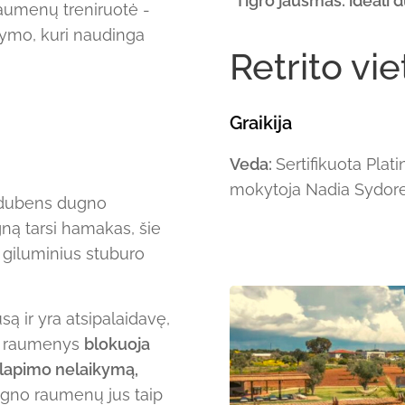
"Tigro jausmas: ideali 
aumenų treniruotė -
ymo, kuri naudinga
Retrito vie
Graikija
Veda:
Sertifikuota Pla
mokytoja Nadia Sydor
s dubens dugno
ną tarsi hamakas, šie
 giluminius stuburo
 ir yra atsipalaidavę,
ę raumenys
blokuoja
šlapimo nelaikymą,
gno raumenų jus taip