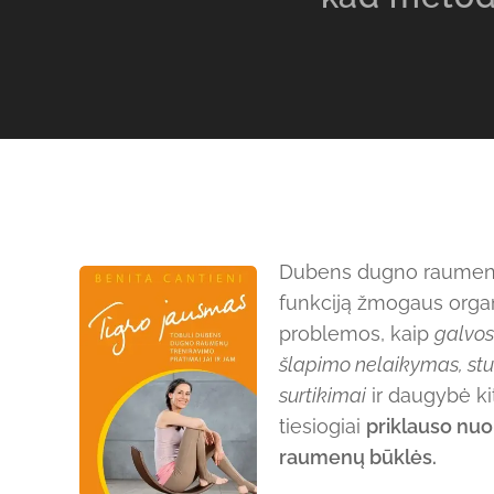
Dubens dugno raumenis
funkciją žmogaus orga
problemos, kaip
galvos
šlapimo nelaikymas, stub
surtikimai
ir daugybė ki
tiesiogiai
priklauso nu
raumenų būklės.