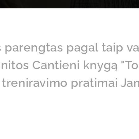
s parengtas pagal taip 
nitos Cantieni knygą "T
treniravimo pratimai Jam 