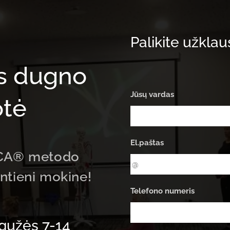
Palikite užklau
s dugno
Jūsų vardas
otė
El.paštas
NICA® metodo
ntieni mokine!
Telefono numeris
gužės 7-14