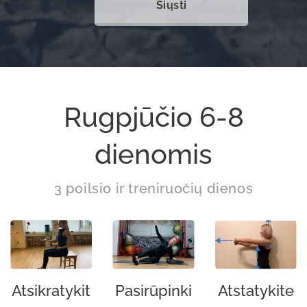
Siųsti
Rugpjūčio 6-8
dienomis
3 poilsio ir treniruočių dienos
Atsikratykit
Pasirūpinki
Atstatykite