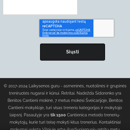
Siųsti
© 2017-2024 Laikysenos guru - asmeninės, nuotolinės ir grupinės
treniruotės nugarai ir kūnui. Retritai. Nadežda Sidorenko yra
Benitos Cantieni mokinė, 7 metus mokėsi Šveicarijoje, Benitos
Cantieni mokykloje, turi visas trenerio kategorijas ir mokytojo
laipsnį. Pasaulyje yra
tik 1500
Cantienica metodo trenerių-
mokytojų, kurie turi teisę mokyti kitus trenerius. Kontaktiniai
mokymai vyksta Vilniuje arba išvažiuojamuoju retritų metu