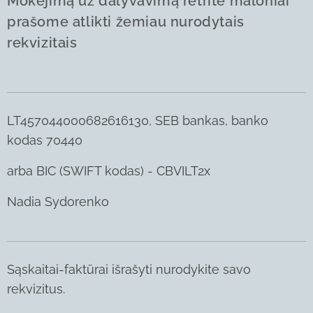
Mokėjimą už dalyvavimą retrite maloniai
prašome atlikti žemiau nurodytais
rekvizitais
LT457044000682616130, SEB bankas, banko
kodas 70440
arba BIC (SWIFT kodas) - CBVILT2x
Nadia Sydorenko
Sąskaitai-faktūrai išrašyti nurodykite savo
rekvizitus.