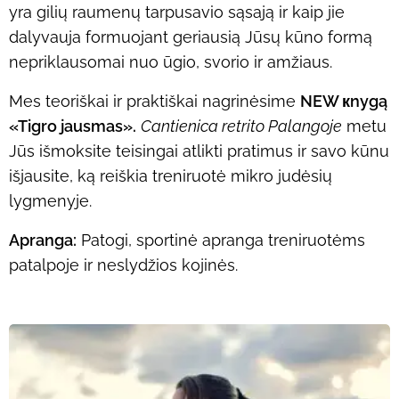
yra gilių raumenų tarpusavio sąsają ir kaip jie
dalyvauja formuojant geriausią Jūsų kūno formą
nepriklausomai nuo ūgio, svorio ir amžiaus.
Mes teoriškai ir praktiškai nagrinėsime
NEW кnygą
«Tigro jausmas».
Cantienica retrito Palangoje
metu
Jūs išmoksite teisingai atlikti pratimus ir savo kūnu
išjausite, ką reiškia treniruotė mikro judėsių
lygmenyje.
Apranga:
Patogi, sportinė apranga treniruotėms
patalpoje ir neslydžios kojinės.