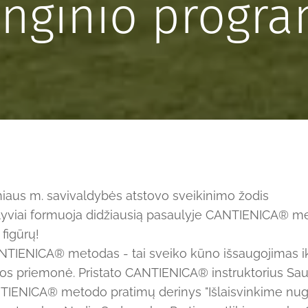
nginio progr
lniaus m. savivaldybės atstovo sveikinimo žodis
alyviai formuoja didžiausią pasaulyje CANTIENICA® m
figūrų!
ANTIENICA® metodas - tai sveiko kūno išsaugojimas iki
ijos priemonė. Pristato CANTIENICA® instruktorius Sau
TIENICA® metodo pratimų derinys "Išlaisvinkime nugar