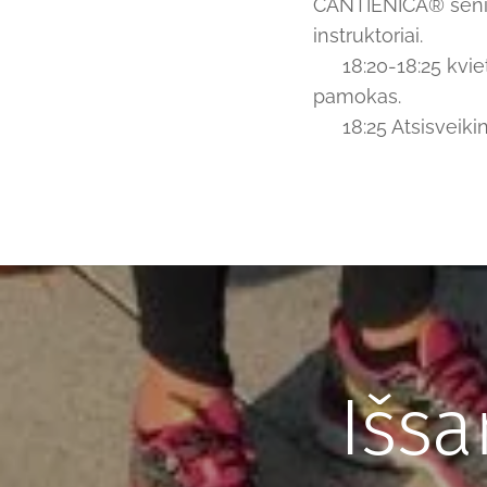
CANTIENICA® senio
instruktoriai.
👉 18:20-18:25 kvi
pamokas.
👉 18:25 Atsisveiki
Išs