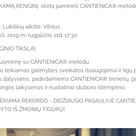
AMĄ RENGINĮ, skirtą paminėti CANTIENICA® metodo
Lukiškių aikštė, Vilnius
 2019 m. rugpjūčio 21d. 17:30
INIO TIKSLAI:
isuomenę su CANTIENICA® metodu.
 teikiamas galimybes sveikatos išsaugojimui ir ligų p
s dalyviams, padedamiems CANTIENICA® trenerių, p
ingos laikysenos ir nuolatinio stuburo ištempimo.
SIEKIAMA REKORDO - DIDŽIAUSIO PASAULYJE CANT
YTO IŠ ŽMONIŲ FIGŪRŲ!