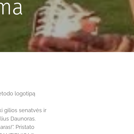
ama
etodo logotipą
 gilios senatvės ir
lius Daunoras.
as!". Pristato