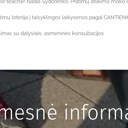
r teacher Nadia Sydorenko. Pratimų atlikimo mok
etimų loterija į taisyklingos laikysenos pagal CANTI
nimas su dalyviais, asmeninės konsultacijos.
amesnė informa