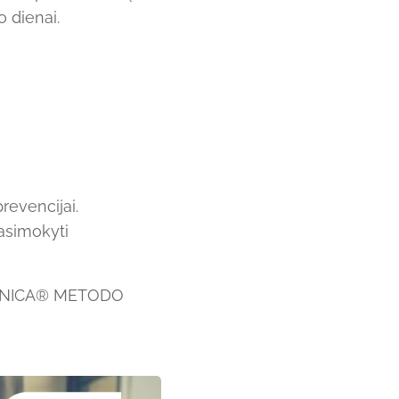
 dienai.
revencijai.
asimokyti
IENICA® METODO