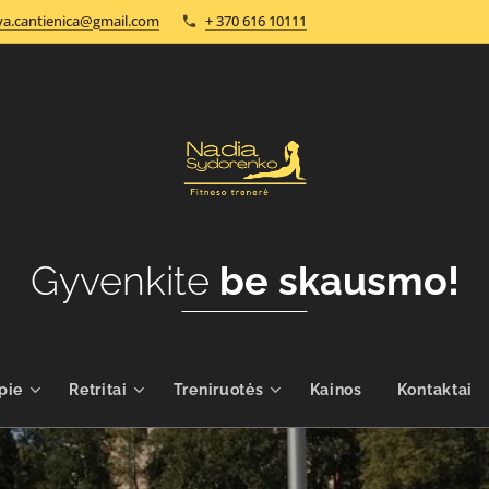
a.cantienica@gmail.com
+ 370 616 10111
Gyvenkite
be skausmo!
pie
Retritai
Treniruotės
Kainos
Kontaktai