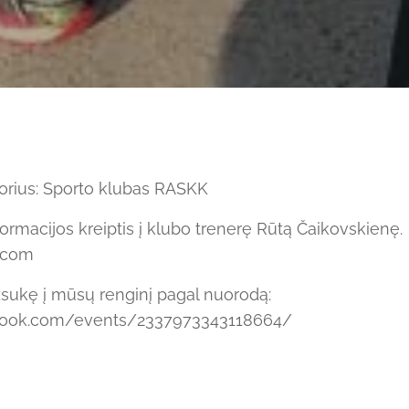
orius: Sporto klubas RASKK
ormacijos kreiptis į klubo trenerę Rūtą Čaikovskienę.
l.com
užsukę į mūsų renginį pagal nuorodą:
book.com/events/2337973343118664/