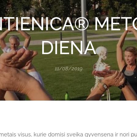
TIENICA® ME
DIENA
11/08/2019
metais visus, kurie domisi sveika gyvensena ir nori puik