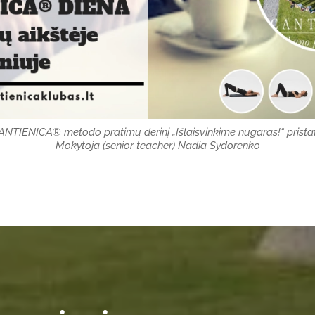
CANTIENICA® metodo pratimų derinį „Išlaisvinkime nugaras!“ pris
Mokytoja (senior teacher) Nadia Sydorenko