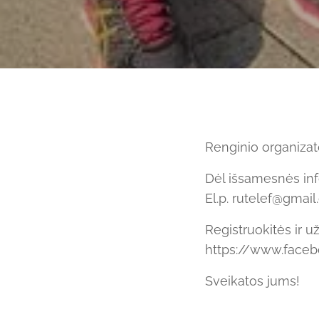
Renginio organizat
Dėl išsamesnės inf
El.p. rutelef@gmai
Registruokitės ir 
https://www.face
Sveikatos jums!