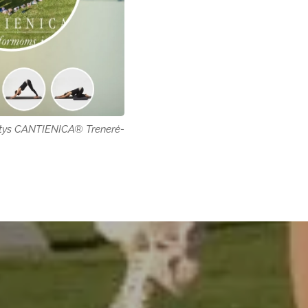
tatys CANTIENICA® Trenerė-