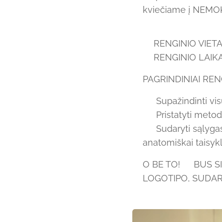
kviečiame į NEMOK
📍RENGINIO VIETA: 
⏰RENGINIO LAIKAS:
PAGRINDINIAI RENG
✅ Supažindinti v
✅ Pristatyti metodo
✅ Sudaryti sąlyga
anatomiškai taisykl
O BE TO!👆 BUS 
LOGOTIPO, SUDAR