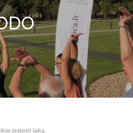
TODO
iai praleisti laiką,