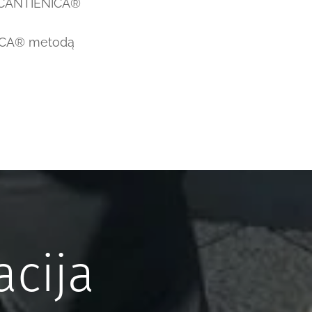
o CANTIENICA®
ENICA® metodą
cija