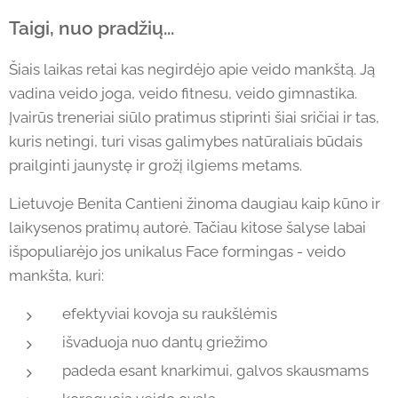
Taigi, nuo pradžių...
Šiais laikas retai kas negirdėjo apie veido mankštą. Ją
vadina veido joga, veido fitnesu, veido gimnastika.
Įvairūs treneriai siūlo pratimus stiprinti šiai sričiai ir tas,
kuris netingi, turi visas galimybes natūraliais būdais
prailginti jaunystę ir grožį ilgiems metams.
Lietuvoje Benita Cantieni žinoma daugiau kaip kūno ir
laikysenos pratimų autorė. Tačiau kitose šalyse labai
išpopuliarėjo jos unikalus Face formingas - veido
mankšta, kuri:
efektyviai kovoja su raukšlėmis
išvaduoja nuo dantų griežimo
padeda esant knarkimui, galvos skausmams