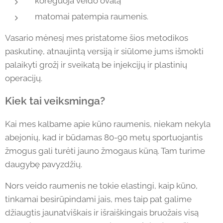
koreguoja veido ovalą
matomai patempia raumenis.
Vasario mėnesį mes pristatome šios metodikos
paskutinę, atnaujintą versiją ir siūlome jums išmokti
palaikyti grožį ir sveikatą be injekcijų ir plastinių
operacijų.
Kiek tai veiksminga?
Kai mes kalbame apie kūno raumenis, niekam nekyla
abejonių, kad ir būdamas 80-90 metų sportuojantis
žmogus gali turėti jauno žmogaus kūną. Tam turime
daugybę pavyzdžių.
Nors veido raumenis ne tokie elastingi, kaip kūno,
tinkamai besirūpindami jais, mes taip pat galime
džiaugtis jaunatviškais ir išraiškingais bruožais visą