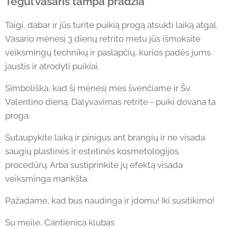
Tegul vasaris tampa pradžia
Taigi, dabar ir jūs turite puikią progą atsukti laiką atgal.
Vasario mėnesį 3 dienų retrito metu jūs išmoksite
veiksmingų technikų ir paslapčių, kurios padės jums
jaustis ir atrodyti puikiai.
Simboliška, kad šį mėnesį mes švenčiame ir Šv.
Valentino dieną. Dalyvavimas retrite - puiki dovana ta
proga.
Sutaupykite laiką ir pinigus ant brangių ir ne visada
saugių plastinės ir estetinės kosmetologijos
procedūrų. Arba sustiprinkite jų efektą visada
veiksminga mankšta.
Pažadame, kad bus naudinga ir įdomu! Iki susitikimo!
Su meile, Cantienica klubas