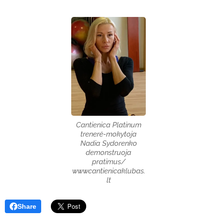
Cantienica Platinum
trenerė-mokytoja
Nadia Sydorenko
demonstruoja
pratimus/
wwwcantienicaklubas.
lt
Share