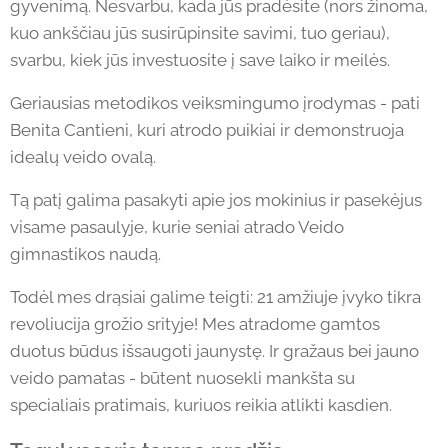
gyvenimą. Nesvarbu, kada jūs pradėsite (nors žinoma,
kuo ankščiau jūs susirūpinsite savimi, tuo geriau),
svarbu, kiek jūs investuosite į save laiko ir meilės.
Geriausias metodikos veiksmingumo įrodymas - pati
Benita Cantieni, kuri atrodo puikiai ir demonstruoja
idealų veido ovalą.
Tą patį galima pasakyti apie jos mokinius ir pasekėjus
visame pasaulyje, kurie seniai atrado Veido
gimnastikos naudą.
Todėl mes drąsiai galime teigti: 21 amžiuje įvyko tikra
revoliucija grožio srityje! Mes atradome gamtos
duotus būdus išsaugoti jaunystę. Ir gražaus bei jauno
veido pamatas - būtent nuosekli mankšta su
specialiais pratimais, kuriuos reikia atlikti kasdien.