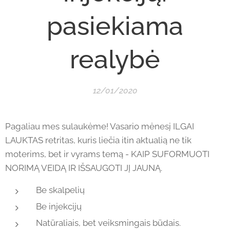
pasiekiama
realybė
12/01/2020
Pagaliau mes sulaukėme! Vasario mėnesį ILGAI
LAUKTAS retritas, kuris liečia itin aktualią ne tik
moterims, bet ir vyrams temą - KAIP SUFORMUOTI
NORIMĄ VEIDĄ IR IŠSAUGOTI JĮ JAUNĄ.
Be skalpelių
Be injekcijų
Natūraliais, bet veiksmingais būdais.