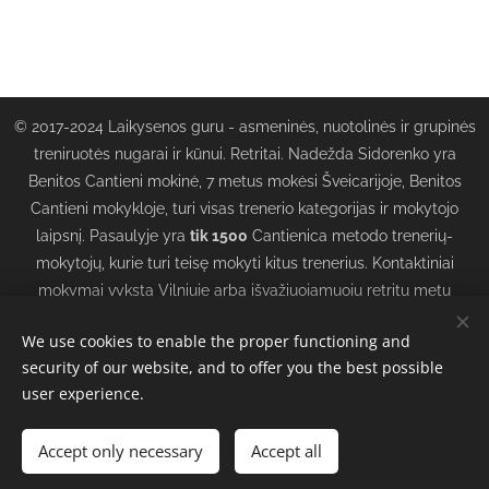
© 2017-2024 Laikysenos guru - asmeninės, nuotolinės ir grupinės
treniruotės nugarai ir kūnui. Retritai. Nadežda Sidorenko yra
Benitos Cantieni mokinė, 7 metus mokėsi Šveicarijoje, Benitos
Cantieni mokykloje, turi visas trenerio kategorijas ir mokytojo
laipsnį. Pasaulyje yra
tik 1500
Cantienica metodo trenerių-
mokytojų, kurie turi teisę mokyti kitus trenerius. Kontaktiniai
mokymai vyksta Vilniuje arba išvažiuojamuoju retritų metu
Lietuvoje ir Europoje. Nuotoliniai mokymai vyksta grupėse ir
We use cookies to enable the proper functioning and
asmeniškai. Tel. + 370 616 10111. Visos teisės saugomos
security of our website, and to offer you the best possible
CANTIENICA®
Cookies
user experience.
Languages
Accept only necessary
Accept all
Русский
Lietuvių kalba