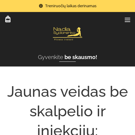
Treniruočių laikas derinamas
Gyvenkite
be skausmo!
Jaunas veidas be
skalpelio ir
injekcijų: